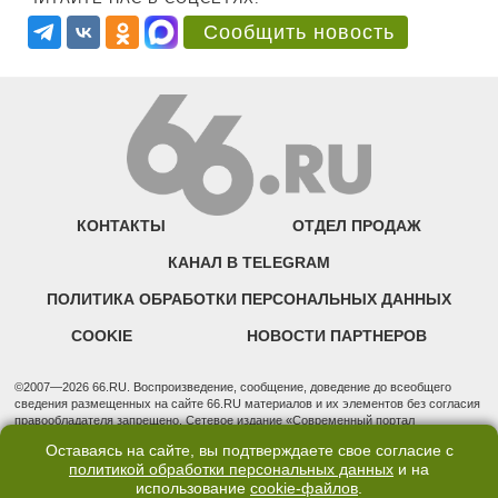
Сообщить новость
КОНТАКТЫ
ОТДЕЛ ПРОДАЖ
КАНАЛ В TELEGRAM
ПОЛИТИКА ОБРАБОТКИ ПЕРСОНАЛЬНЫХ ДАННЫХ
COOKIE
НОВОСТИ ПАРТНЕРОВ
©2007—2026 66.RU. Воспроизведение, сообщение, доведение до всеобщего
сведения размещенных на сайте 66.RU материалов и их элементов без согласия
правообладателя запрещено. Сетевое издание «Современный портал
Екатеринбурга — «66.ru» (18+) зарегистрировано Федеральной службой по
Оставаясь на сайте, вы подтверждаете свое согласие с
надзору в сфере связи, информационных технологий и массовых коммуникаций
политикой обработки персональных данных
и на
(Роскомнадзор). Регистрационный номер ЭЛ № ФС 77 - 76634 от 02.09.2019
использование
cookie-файлов
.
Учредитель: Общество с ограниченной ответственностью "66.ру". Юридический