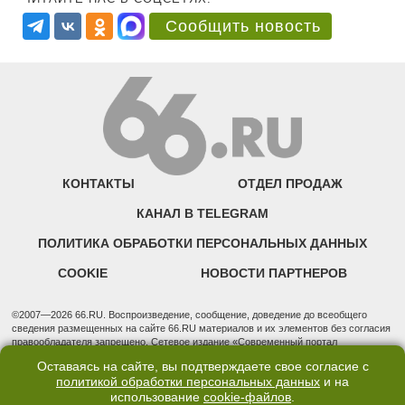
Сообщить новость
КОНТАКТЫ
ОТДЕЛ ПРОДАЖ
КАНАЛ В TELEGRAM
ПОЛИТИКА ОБРАБОТКИ ПЕРСОНАЛЬНЫХ ДАННЫХ
COOKIE
НОВОСТИ ПАРТНЕРОВ
©2007—2026 66.RU. Воспроизведение, сообщение, доведение до всеобщего
сведения размещенных на сайте 66.RU материалов и их элементов без согласия
правообладателя запрещено. Сетевое издание «Современный портал
Екатеринбурга — «66.ru» (18+) зарегистрировано Федеральной службой по
Оставаясь на сайте, вы подтверждаете свое согласие с
надзору в сфере связи, информационных технологий и массовых коммуникаций
политикой обработки персональных данных
и на
(Роскомнадзор). Регистрационный номер ЭЛ № ФС 77 - 76634 от 02.09.2019
использование
cookie-файлов
.
Учредитель: Общество с ограниченной ответственностью "66.ру". Юридический