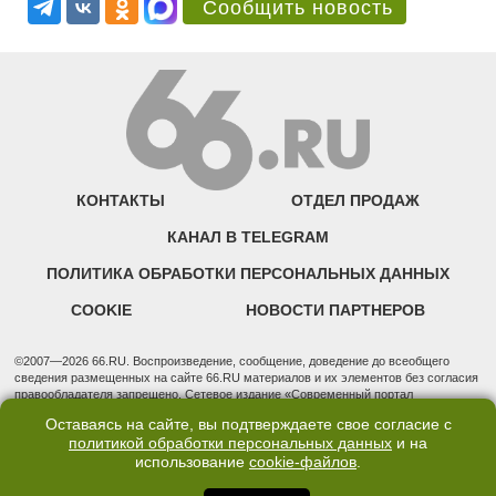
Сообщить новость
КОНТАКТЫ
ОТДЕЛ ПРОДАЖ
КАНАЛ В TELEGRAM
ПОЛИТИКА ОБРАБОТКИ ПЕРСОНАЛЬНЫХ ДАННЫХ
COOKIE
НОВОСТИ ПАРТНЕРОВ
©2007—2026 66.RU. Воспроизведение, сообщение, доведение до всеобщего
сведения размещенных на сайте 66.RU материалов и их элементов без согласия
правообладателя запрещено. Сетевое издание «Современный портал
Екатеринбурга — «66.ru» (18+) зарегистрировано Федеральной службой по
Оставаясь на сайте, вы подтверждаете свое согласие с
надзору в сфере связи, информационных технологий и массовых коммуникаций
политикой обработки персональных данных
и на
(Роскомнадзор). Регистрационный номер ЭЛ № ФС 77 - 76634 от 02.09.2019
использование
cookie-файлов
.
Учредитель: Общество с ограниченной ответственностью "66.ру". Юридический
адрес: 620014, Свердловская обл., г. Екатеринбург, ул. Бориса Ельцина, строение
3, оф. 7015 Фактический адрес редакции и отдела продаж: 620014, Свердловская