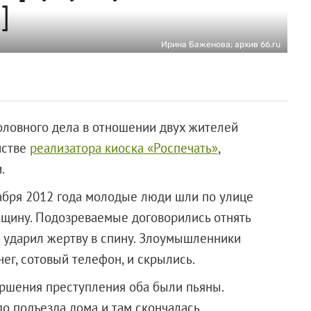
]
Ирина Баженова; архив 66.ru
оловного дела в отношении двух жителей
йстве
реализатора киоска «Роспечать»
,
.
абря 2012 года молодые люди шли по улице
щину. Подозреваемые договорились отнять
 и ударил жертву в спину. Злоумышленники
нег, сотовый телефон, и скрылись.
ершения преступления оба были пьяны.
о подъезда дома и там скончалась.