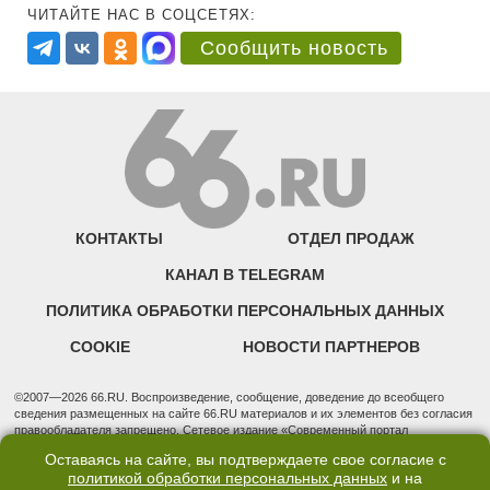
ЧИТАЙТЕ НАС В СОЦСЕТЯХ:
Сообщить новость
КОНТАКТЫ
ОТДЕЛ ПРОДАЖ
КАНАЛ В TELEGRAM
ПОЛИТИКА ОБРАБОТКИ ПЕРСОНАЛЬНЫХ ДАННЫХ
COOKIE
НОВОСТИ ПАРТНЕРОВ
©2007—2026 66.RU. Воспроизведение, сообщение, доведение до всеобщего
сведения размещенных на сайте 66.RU материалов и их элементов без согласия
правообладателя запрещено. Сетевое издание «Современный портал
Екатеринбурга — «66.ru» (18+) зарегистрировано Федеральной службой по
Оставаясь на сайте, вы подтверждаете свое согласие с
надзору в сфере связи, информационных технологий и массовых коммуникаций
политикой обработки персональных данных
и на
(Роскомнадзор). Регистрационный номер ЭЛ № ФС 77 - 76634 от 02.09.2019