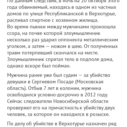
По данным следствия, в ночь на 20 октября этого
года обвиняемый, находясь в одном из частных
домов по улице Республиканской в Верхотурье,
распивал спиртное с хозяином жилища.
Во время пьянки между мужчинами произошла
ссора, на почве которой злоумышленник
несколько раз ударил оппонента металлическим
уголком, а затем — ножом в шею.
От полученных
травм потерпевший скончался на месте.
Злоумышленник спрятал тело в подполе дома,
однако вскоре был пойман.
Мужчина ранее уже был судим — за убийство
девушки в Сергиевом Посаде (Московская
область). Отбыв 7 лет в колонии, мужчина
освободился условно-досрочно в 2012 году.
Сейчас следователи Новосибирской области
проверяют его на причастность к убийству двух
человек, за которое он находился в розыске.
По делу об убийстве в Верхотурье назначен ряд