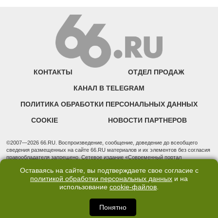
КОНТАКТЫ
ОТДЕЛ ПРОДАЖ
КАНАЛ В TELEGRAM
ПОЛИТИКА ОБРАБОТКИ ПЕРСОНАЛЬНЫХ ДАННЫХ
COOKIE
НОВОСТИ ПАРТНЕРОВ
©2007—2026 66.RU. Воспроизведение, сообщение, доведение до всеобщего
сведения размещенных на сайте 66.RU материалов и их элементов без согласия
правообладателя запрещено. Сетевое издание «Современный портал
Екатеринбурга — «66.ru» (18+) зарегистрировано Федеральной службой по
Оставаясь на сайте, вы подтверждаете свое согласие с
надзору в сфере связи, информационных технологий и массовых коммуникаций
политикой обработки персональных данных
и на
(Роскомнадзор). Регистрационный номер ЭЛ № ФС 77 - 76634 от 02.09.2019
использование
cookie-файлов
.
Учредитель: Общество с ограниченной ответственностью "66.ру". Юридический
адрес: 620014, Свердловская обл., г. Екатеринбург, ул. Бориса Ельцина, строение
3, оф. 7015 Фактический адрес редакции и отдела продаж: 620014, Свердловская
Понятно
обл., г. Екатеринбург, ул. Бориса Ельцина, д. 3, оф. 7015, +7 (343) 288-50-66
info@news.66.ru Главный редактор: Шлыков Дмитрий Владимирович