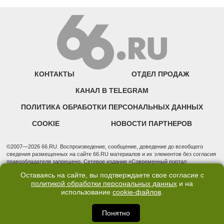
КОНТАКТЫ
ОТДЕЛ ПРОДАЖ
КАНАЛ В TELEGRAM
ПОЛИТИКА ОБРАБОТКИ ПЕРСОНАЛЬНЫХ ДАННЫХ
COOKIE
НОВОСТИ ПАРТНЕРОВ
©2007—2026 66.RU. Воспроизведение, сообщение, доведение до всеобщего
сведения размещенных на сайте 66.RU материалов и их элементов без согласия
правообладателя запрещено. Сетевое издание «Современный портал
Екатеринбурга — «66.ru» (18+) зарегистрировано Федеральной службой по
Оставаясь на сайте, вы подтверждаете свое согласие с
надзору в сфере связи, информационных технологий и массовых коммуникаций
политикой обработки персональных данных
и на
(Роскомнадзор). Регистрационный номер ЭЛ № ФС 77 - 76634 от 02.09.2019
использование
cookie-файлов
.
Учредитель: Общество с ограниченной ответственностью "66.ру". Юридический
адрес: 620014, Свердловская обл., г. Екатеринбург, ул. Бориса Ельцина, строение
3, оф. 7015 Фактический адрес редакции и отдела продаж: 620014, Свердловская
Понятно
обл., г. Екатеринбург, ул. Бориса Ельцина, д. 3, оф. 7015, +7 (343) 288-50-66
info@news.66.ru Главный редактор: Шлыков Дмитрий Владимирович