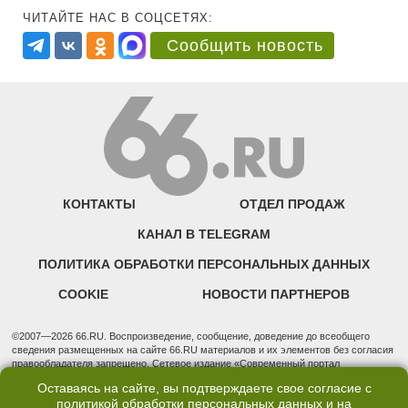
ЧИТАЙТЕ НАС В СОЦСЕТЯХ:
Сообщить новость
КОНТАКТЫ
ОТДЕЛ ПРОДАЖ
КАНАЛ В TELEGRAM
ПОЛИТИКА ОБРАБОТКИ ПЕРСОНАЛЬНЫХ ДАННЫХ
COOKIE
НОВОСТИ ПАРТНЕРОВ
©2007—2026 66.RU. Воспроизведение, сообщение, доведение до всеобщего
сведения размещенных на сайте 66.RU материалов и их элементов без согласия
правообладателя запрещено. Сетевое издание «Современный портал
Екатеринбурга — «66.ru» (18+) зарегистрировано Федеральной службой по
Оставаясь на сайте, вы подтверждаете свое согласие с
надзору в сфере связи, информационных технологий и массовых коммуникаций
политикой обработки персональных данных
и на
(Роскомнадзор). Регистрационный номер ЭЛ № ФС 77 - 76634 от 02.09.2019