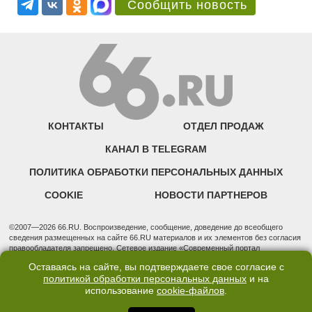
Сообщить новость
КОНТАКТЫ
ОТДЕЛ ПРОДАЖ
КАНАЛ В TELEGRAM
ПОЛИТИКА ОБРАБОТКИ ПЕРСОНАЛЬНЫХ ДАННЫХ
COOKIE
НОВОСТИ ПАРТНЕРОВ
©2007—2026 66.RU. Воспроизведение, сообщение, доведение до всеобщего
сведения размещенных на сайте 66.RU материалов и их элементов без согласия
правообладателя запрещено. Сетевое издание «Современный портал
Екатеринбурга — «66.ru» (18+) зарегистрировано Федеральной службой по
Оставаясь на сайте, вы подтверждаете свое согласие с
надзору в сфере связи, информационных технологий и массовых коммуникаций
политикой обработки персональных данных
и на
(Роскомнадзор). Регистрационный номер ЭЛ № ФС 77 - 76634 от 02.09.2019
использование
cookie-файлов
.
Учредитель: Общество с ограниченной ответственностью "66.ру". Юридический
адрес: 620014, Свердловская обл., г. Екатеринбург, ул. Бориса Ельцина, строение
3, оф. 7015 Фактический адрес редакции и отдела продаж: 620014, Свердловская