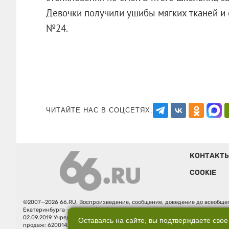
Девочки получили ушибы мягких тканей и
№24.
ЧИТАЙТЕ НАС В СОЦСЕТЯХ:
КОНТАКТ
COOKIE
©2007—2026 66.RU. Воспроизведение, сообщение, доведение до всеобщег
Екатеринбурга — «66.ru» (18+) зарегистрировано Федеральной службой
02.09.2019 Учредитель: Общество с ограниченной ответственностью "66.ру
Оставаясь на сайте, вы подтверждаете свое
продаж: 620014, Свердловская обл., г. Екатеринбург, ул. Бориса Ельцина