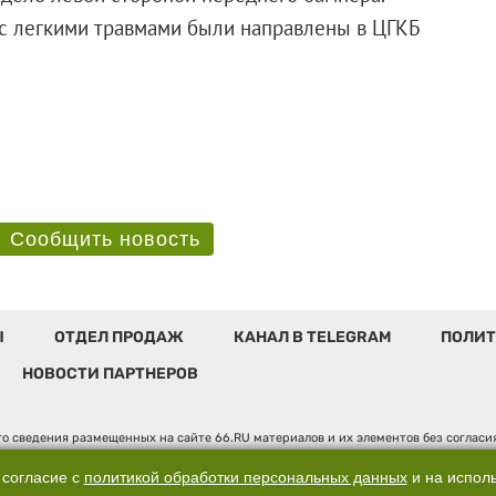
 с легкими травмами были направлены в ЦГКБ
Сообщить новость
Ы
ОТДЕЛ ПРОДАЖ
КАНАЛ В TELEGRAM
ПОЛИТ
НОВОСТИ ПАРТНЕРОВ
о сведения размещенных на сайте 66.RU материалов и их элементов без соглас
 по надзору в сфере связи, информационных технологий и массовых коммуникаци
". Юридический адрес: 620014, Свердловская обл., г. Екатеринбург, ул. Бориса 
 согласие с
политикой обработки персональных данных
и на испол
, д. 3, оф. 7015, +7 (343) 288-50-66 info@news.66.ru Главный редактор: Шлыков 