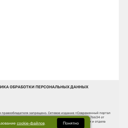
ИКА ОБРАБОТКИ ПЕРСОНАЛЬНЫХ ДАННЫХ
ия правообладателя запрещено. Сетевое издание «Современный портал
й (Роскомнадзор). Регистрационный номер ЭЛ № ФС 77 - 76634 от
Ельцина, строение 3, оф. 7015 Фактический адрес редакции и отдела
Понятно
ьзование
cookie-файлов
.
Дмитрий Владимирович