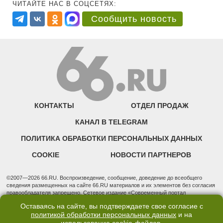
ЧИТАЙТЕ НАС В СОЦСЕТЯХ:
Сообщить новость
КОНТАКТЫ
ОТДЕЛ ПРОДАЖ
КАНАЛ В TELEGRAM
ПОЛИТИКА ОБРАБОТКИ ПЕРСОНАЛЬНЫХ ДАННЫХ
COOKIE
НОВОСТИ ПАРТНЕРОВ
©2007—2026 66.RU. Воспроизведение, сообщение, доведение до всеобщего
сведения размещенных на сайте 66.RU материалов и их элементов без согласия
правообладателя запрещено. Сетевое издание «Современный портал
Екатеринбурга — «66.ru» (18+) зарегистрировано Федеральной службой по
Оставаясь на сайте, вы подтверждаете свое согласие с
надзору в сфере связи, информационных технологий и массовых коммуникаций
политикой обработки персональных данных
и на
(Роскомнадзор). Регистрационный номер ЭЛ № ФС 77 - 76634 от 02.09.2019
Учредитель: Общество с ограниченной ответственностью "66.ру". Юридический