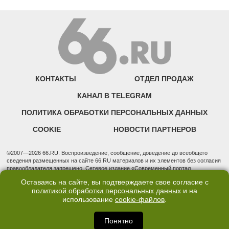
КОНТАКТЫ
ОТДЕЛ ПРОДАЖ
КАНАЛ В TELEGRAM
ПОЛИТИКА ОБРАБОТКИ ПЕРСОНАЛЬНЫХ ДАННЫХ
COOKIE
НОВОСТИ ПАРТНЕРОВ
©2007—2026 66.RU. Воспроизведение, сообщение, доведение до всеобщего
сведения размещенных на сайте 66.RU материалов и их элементов без согласия
правообладателя запрещено. Сетевое издание «Современный портал
Екатеринбурга — «66.ru» (18+) зарегистрировано Федеральной службой по
Оставаясь на сайте, вы подтверждаете свое согласие с
надзору в сфере связи, информационных технологий и массовых коммуникаций
политикой обработки персональных данных
и на
(Роскомнадзор). Регистрационный номер ЭЛ № ФС 77 - 76634 от 02.09.2019
использование
cookie-файлов
.
Учредитель: Общество с ограниченной ответственностью "66.ру". Юридический
адрес: 620014, Свердловская обл., г. Екатеринбург, ул. Бориса Ельцина, строение
3, оф. 7015 Фактический адрес редакции и отдела продаж: 620014, Свердловская
Понятно
обл., г. Екатеринбург, ул. Бориса Ельцина, д. 3, оф. 7015, +7 (343) 288-50-66