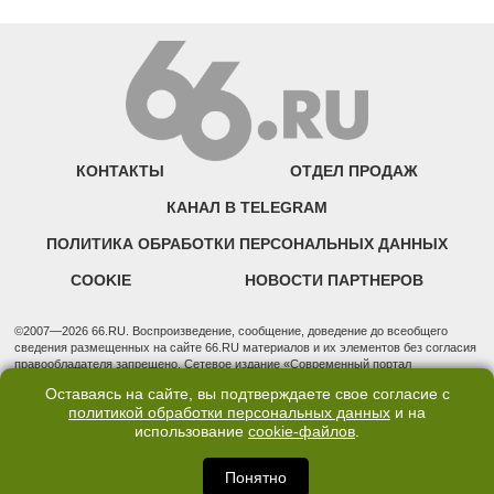
КОНТАКТЫ
ОТДЕЛ ПРОДАЖ
КАНАЛ В TELEGRAM
ПОЛИТИКА ОБРАБОТКИ ПЕРСОНАЛЬНЫХ ДАННЫХ
COOKIE
НОВОСТИ ПАРТНЕРОВ
©2007—2026 66.RU. Воспроизведение, сообщение, доведение до всеобщего
сведения размещенных на сайте 66.RU материалов и их элементов без согласия
правообладателя запрещено. Сетевое издание «Современный портал
Екатеринбурга — «66.ru» (18+) зарегистрировано Федеральной службой по
Оставаясь на сайте, вы подтверждаете свое согласие с
надзору в сфере связи, информационных технологий и массовых коммуникаций
политикой обработки персональных данных
и на
(Роскомнадзор). Регистрационный номер ЭЛ № ФС 77 - 76634 от 02.09.2019
использование
cookie-файлов
.
Учредитель: Общество с ограниченной ответственностью "66.ру". Юридический
адрес: 620014, Свердловская обл., г. Екатеринбург, ул. Бориса Ельцина, строение
3, оф. 7015 Фактический адрес редакции и отдела продаж: 620014, Свердловская
Понятно
обл., г. Екатеринбург, ул. Бориса Ельцина, д. 3, оф. 7015, +7 (343) 288-50-66