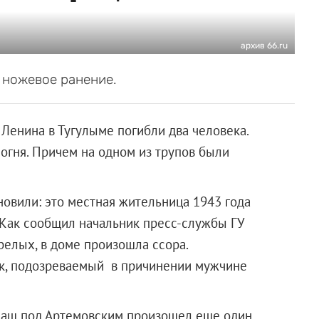
архив 66.ru
 ножевое ранение.
Ленина в Тугулыме погибли два человека.
огня. Причем на одном из трупов были
овили: это местная жительница 1943 года
 Как сообщил начальник пресс-службы ГУ
елых, в доме произошла ссора.
к, подозреваемый в причинении мужчине
ланаш под Артемовским произошел еще один