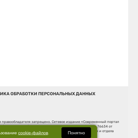
ИКА ОБРАБОТКИ ПЕРСОНАЛЬНЫХ ДАННЫХ
ия правообладателя запрещено. Сетевое издание «Современный портал
й (Роскомнадзор). Регистрационный номер ЭЛ № ФС 77 - 76634 от
Ельцина, строение 3, оф. 7015 Фактический адрес редакции и отдела
Понятно
ьзование
cookie-файлов
.
Дмитрий Владимирович