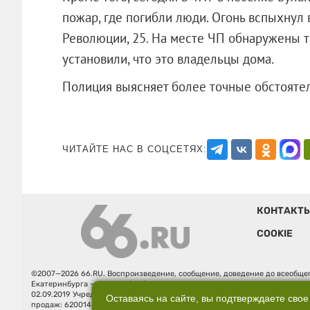
пожар, где погибли люди. Огонь вспыхнул
Революции, 25. На месте ЧП обнаружены 
установили, что это владельцы дома.
Полиция выясняет более точные обсто
ЧИТАЙТЕ НАС В СОЦСЕТЯХ:
КОНТАКТ
COOKIE
©2007—2026 66.RU. Воспроизведение, сообщение, доведение до всеобщег
Екатеринбурга — «66.ru» (18+) зарегистрировано Федеральной службой
02.09.2019 Учредитель: Общество с ограниченной ответственностью "66.ру
Оставаясь на сайте, вы подтверждаете свое
продаж: 620014, Свердловская обл., г. Екатеринбург, ул. Бориса Ельцина