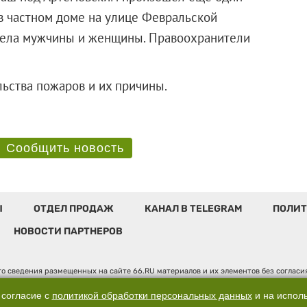
 в частном доме на улице Февральской
тела мужчины и женщины. Правоохранители
ятельства пожаров и их причины.
Сообщить новость
Ы
ОТДЕЛ ПРОДАЖ
КАНАЛ В TELEGRAM
ПОЛИТ
НОВОСТИ ПАРТНЕРОВ
о сведения размещенных на сайте 66.RU материалов и их элементов без соглас
 по надзору в сфере связи, информационных технологий и массовых коммуникаци
". Юридический адрес: 620014, Свердловская обл., г. Екатеринбург, ул. Бориса 
 согласие с
политикой обработки персональных данных
и на испол
, д. 3, оф. 7015, +7 (343) 288-50-66 info@news.66.ru Главный редактор: Шлыков 