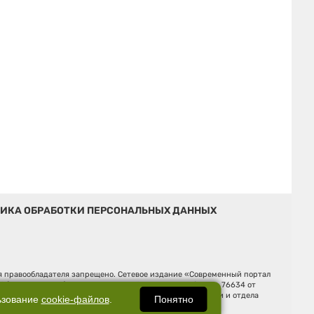
ИКА ОБРАБОТКИ ПЕРСОНАЛЬНЫХ ДАННЫХ
ия правообладателя запрещено. Сетевое издание «Современный портал
й (Роскомнадзор). Регистрационный номер ЭЛ № ФС 77 - 76634 от
Ельцина, строение 3, оф. 7015 Фактический адрес редакции и отдела
Понятно
ьзование
cookie-файлов
.
Дмитрий Владимирович