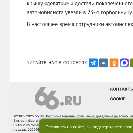
крышу «девятки» и достали покалеченног
автомобилиста увезли в 23-ю горбольницу.
В настоящее время сотрудники автоинспек
ЧИТАЙТЕ НАС В СОЦСЕТЯХ:
КОНТАКТ
COOKIE
©2007—2026 66.RU. Воспроизведение, сообщение, доведение до всеобщег
Екатеринбурга — «66.ru» (18+) зарегистрировано Федеральной службой
02.09.2019 Учредитель: Общество с ограниченной ответственностью "66.ру
Оставаясь на сайте, вы подтверждаете свое
продаж: 620014, Свердловская обл., г. Екатеринбург, ул. Бориса Ельцина