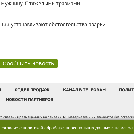
о мужчину. С тяжелыми травмами
ции устанавливают обстоятельства аварии.
Сообщить новость
Ы
ОТДЕЛ ПРОДАЖ
КАНАЛ В TELEGRAM
ПОЛИТ
НОВОСТИ ПАРТНЕРОВ
о сведения размещенных на сайте 66.RU материалов и их элементов без соглас
 по надзору в сфере связи, информационных технологий и массовых коммуникаци
". Юридический адрес: 620014, Свердловская обл., г. Екатеринбург, ул. Бориса 
 согласие с
политикой обработки персональных данных
и на испол
, д. 3, оф. 7015, +7 (343) 288-50-66 info@news.66.ru Главный редактор: Шлыков 