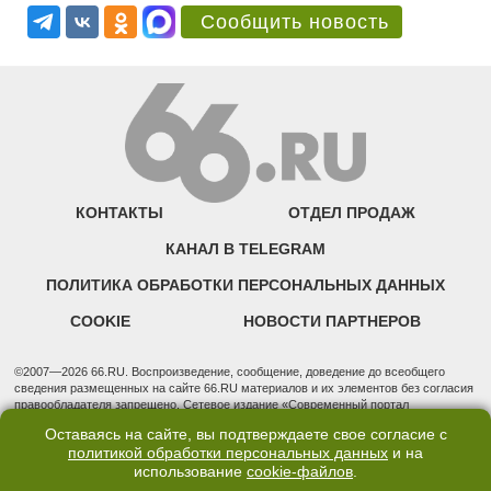
Сообщить новость
КОНТАКТЫ
ОТДЕЛ ПРОДАЖ
КАНАЛ В TELEGRAM
ПОЛИТИКА ОБРАБОТКИ ПЕРСОНАЛЬНЫХ ДАННЫХ
COOKIE
НОВОСТИ ПАРТНЕРОВ
©2007—2026 66.RU. Воспроизведение, сообщение, доведение до всеобщего
сведения размещенных на сайте 66.RU материалов и их элементов без согласия
правообладателя запрещено. Сетевое издание «Современный портал
Екатеринбурга — «66.ru» (18+) зарегистрировано Федеральной службой по
Оставаясь на сайте, вы подтверждаете свое согласие с
надзору в сфере связи, информационных технологий и массовых коммуникаций
политикой обработки персональных данных
и на
(Роскомнадзор). Регистрационный номер ЭЛ № ФС 77 - 76634 от 02.09.2019
использование
cookie-файлов
.
Учредитель: Общество с ограниченной ответственностью "66.ру". Юридический
адрес: 620014, Свердловская обл., г. Екатеринбург, ул. Бориса Ельцина, строение