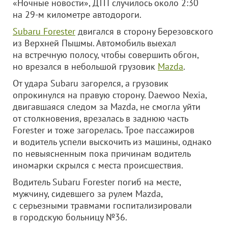
«Ночные новости», ДТП случилось около 2:30
на 29-м километре автодороги.
Subaru Forester
двигался в сторону Березовского
из Верхней Пышмы. Автомобиль выехал
на встречную полосу, чтобы совершить обгон,
но врезался в небольшой грузовик
Mazda
.
От удара Subaru загорелся, а грузовик
опрокинулся на правую сторону. Daewoo Nexia,
двигавшаяся следом за Mazda, не смогла уйти
от столкновения, врезалась в заднюю часть
Forester и тоже загорелась. Трое пассажиров
и водитель успели выскочить из машины, однако
по невыясненным пока причинам водитель
иномарки скрылся с места происшествия.
Водитель Subaru Forester погиб на месте,
мужчину, сидевшего за рулем Mazda,
с серьезными травмами госпитализировали
в городскую больницу №36.