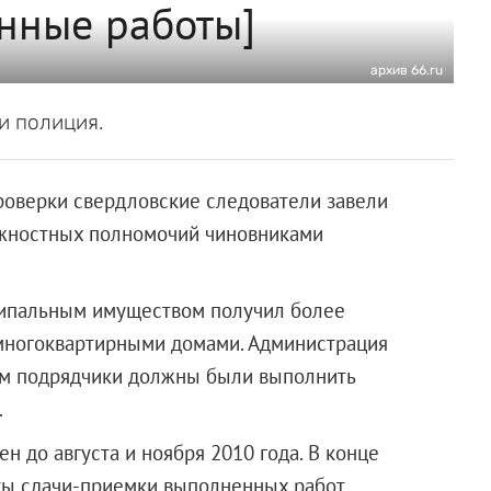
нные работы]
архив 66.ru
и полиция.
роверки свердловские следователи завели
лжностных полномочий чиновниками
ципальным имуществом получил более
 многоквартирными домами. Администрация
рым подрядчики должны были выполнить
.
н до августа и ноября 2010 года. В конце
ты сдачи-приемки выполненных работ,