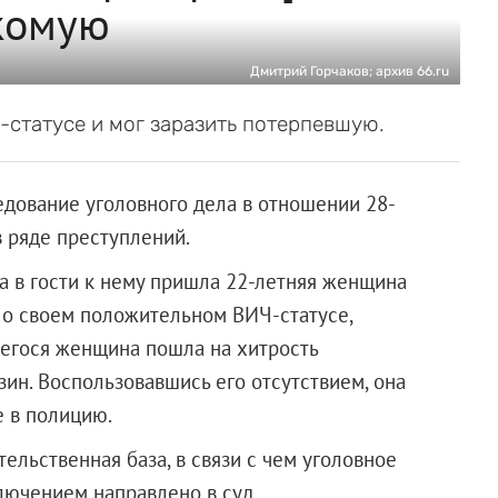
комую
Дмитрий Горчаков; архив 66.ru
статусе и мог заразить потерпевшую.
дование уголовного дела в отношении 28-
в ряде преступлений.
а в гости к нему пришла 22-летняя женщина
 о своем положительном ВИЧ-статусе,
егося женщина пошла на хитрость
зин. Воспользовавшись его отсутствием, она
е в полицию.
ельственная база, в связи с чем уголовное
лючением направлено в суд