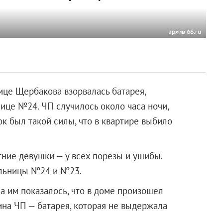
архив 66.ru
ице Щербакова взорвалась батарея,
ице №24. ЧП случилось около часа ночи,
ок был такой силы, что в квартире выбило
тние девушки — у всех порезы и ушибы.
ольницы №24 и №23.
а им показалось, что в доме произошел
ина ЧП — батарея, которая не выдержала