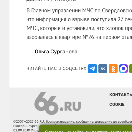
В Главном управлении МЧС по Свердловско
что информация о взрыве поступила 27 сен
МЧС, которые и установили, что хлопок пр
взорвалась в квартире №26 на перво
Ольга Сурганова
ЧИТАЙТЕ НАС В СОЦСЕТЯХ:
КОНТАКТ
COOKIE
©2007—2026 66.RU. Воспроизведение, сообщение, доведение до всеобщег
Екатеринбурга — «66.ru» (18+) зарегистрировано Федеральной службой
02.09.2019 Учредитель: Общество с ограниченной ответственностью "66.ру