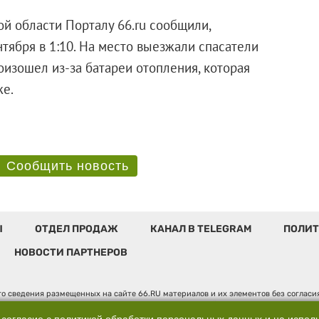
й области Порталу 66.ru сообщили,
тября в 1:10. На место выезжали спасатели
оизошел из-за батареи отопления, которая
м этаже.
Сообщить новость
Ы
ОТДЕЛ ПРОДАЖ
КАНАЛ В TELEGRAM
ПОЛИТ
НОВОСТИ ПАРТНЕРОВ
о сведения размещенных на сайте 66.RU материалов и их элементов без соглас
 по надзору в сфере связи, информационных технологий и массовых коммуникаци
". Юридический адрес: 620014, Свердловская обл., г. Екатеринбург, ул. Бориса 