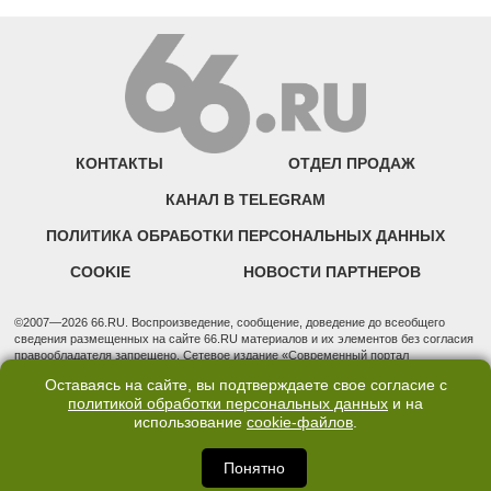
КОНТАКТЫ
ОТДЕЛ ПРОДАЖ
КАНАЛ В TELEGRAM
ПОЛИТИКА ОБРАБОТКИ ПЕРСОНАЛЬНЫХ ДАННЫХ
COOKIE
НОВОСТИ ПАРТНЕРОВ
©2007—2026 66.RU. Воспроизведение, сообщение, доведение до всеобщего
сведения размещенных на сайте 66.RU материалов и их элементов без согласия
правообладателя запрещено. Сетевое издание «Современный портал
Екатеринбурга — «66.ru» (18+) зарегистрировано Федеральной службой по
Оставаясь на сайте, вы подтверждаете свое согласие с
надзору в сфере связи, информационных технологий и массовых коммуникаций
политикой обработки персональных данных
и на
(Роскомнадзор). Регистрационный номер ЭЛ № ФС 77 - 76634 от 02.09.2019
использование
cookie-файлов
.
Учредитель: Общество с ограниченной ответственностью "66.ру". Юридический
адрес: 620014, Свердловская обл., г. Екатеринбург, ул. Бориса Ельцина, строение
3, оф. 7015 Фактический адрес редакции и отдела продаж: 620014, Свердловская
Понятно
обл., г. Екатеринбург, ул. Бориса Ельцина, д. 3, оф. 7015, +7 (343) 288-50-66
info@news.66.ru Главный редактор: Шлыков Дмитрий Владимирович