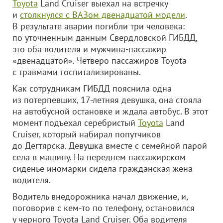
Toyota
Land Cruiser выехал на встречку
и
столкнулся с ВАЗом двенадцатой модели
.
В результате аварии погибли три человека:
по уточненным данным Свердловской ГИБДД,
это оба водителя и мужчина-пассажир
«двенадцатой». Четверо пассажиров Toyota
с травмами госпитализированы.
Как сотрудникам ГИБДД пояснила одна
из потерпевших, 17-летняя девушка, она стояла
на автобусной остановке и ждала автобус. В этот
момент подъехал серебристый
Toyota
Land
Cruiser, который набирал попутчиков
до Дегтярска. Девушка вместе с семейной парой
села в машину. На переднем пассажирском
сиденье иномарки сидела гражданская жена
водителя.
Водитель внедорожника начал движение, и,
поговорив с кем-то по телефону, остановился
у черного Toyota Land Cruiser. Оба водителя