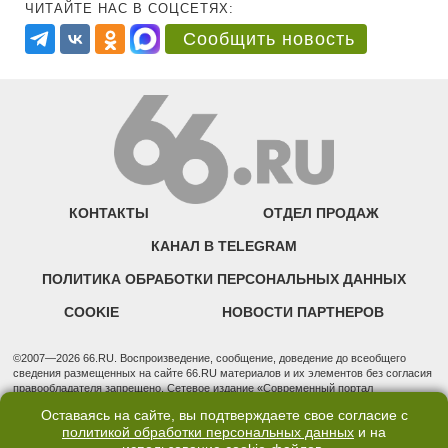
ЧИТАЙТЕ НАС В СОЦСЕТЯХ:
Сообщить новость
КОНТАКТЫ
ОТДЕЛ ПРОДАЖ
КАНАЛ В TELEGRAM
ПОЛИТИКА ОБРАБОТКИ ПЕРСОНАЛЬНЫХ ДАННЫХ
COOKIE
НОВОСТИ ПАРТНЕРОВ
©2007—2026 66.RU. Воспроизведение, сообщение, доведение до всеобщего
сведения размещенных на сайте 66.RU материалов и их элементов без согласия
правообладателя запрещено. Сетевое издание «Современный портал
Екатеринбурга — «66.ru» (18+) зарегистрировано Федеральной службой по
Оставаясь на сайте, вы подтверждаете свое согласие с
надзору в сфере связи, информационных технологий и массовых коммуникаций
политикой обработки персональных данных
и на
(Роскомнадзор). Регистрационный номер ЭЛ № ФС 77 - 76634 от 02.09.2019