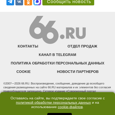
Сообщить новость
КОНТАКТЫ
ОТДЕЛ ПРОДАЖ
КАНАЛ В TELEGRAM
ПОЛИТИКА ОБРАБОТКИ ПЕРСОНАЛЬНЫХ ДАННЫХ
COOKIE
НОВОСТИ ПАРТНЕРОВ
©2007—2026 66.RU. Воспроизведение, сообщение, доведение до всеобщего
сведения размещенных на сайте 66.RU материалов и их элементов без согласия
правообладателя запрещено. Сетевое издание «Современный портал
Екатеринбурга — «66.ru» (18+) зарегистрировано Федеральной службой по
Оставаясь на сайте, вы подтверждаете свое согласие с
надзору в сфере связи, информационных технологий и массовых коммуникаций
политикой обработки персональных данных
и на
(Роскомнадзор). Регистрационный номер ЭЛ № ФС 77 - 76634 от 02.09.2019
использование
cookie-файлов
.
Учредитель: Общество с ограниченной ответственностью "66.ру". Юридический
адрес: 620014, Свердловская обл., г. Екатеринбург, ул. Бориса Ельцина, строение
3, оф. 7015 Фактический адрес редакции и отдела продаж: 620014, Свердловская