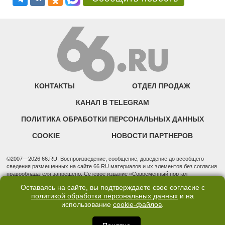
КОНТАКТЫ
ОТДЕЛ ПРОДАЖ
КАНАЛ В TELEGRAM
ПОЛИТИКА ОБРАБОТКИ ПЕРСОНАЛЬНЫХ ДАННЫХ
COOKIE
НОВОСТИ ПАРТНЕРОВ
©2007—2026 66.RU. Воспроизведение, сообщение, доведение до всеобщего
сведения размещенных на сайте 66.RU материалов и их элементов без согласия
правообладателя запрещено. Сетевое издание «Современный портал
Екатеринбурга — «66.ru» (18+) зарегистрировано Федеральной службой по
Оставаясь на сайте, вы подтверждаете свое согласие с
надзору в сфере связи, информационных технологий и массовых коммуникаций
политикой обработки персональных данных
и на
(Роскомнадзор). Регистрационный номер ЭЛ № ФС 77 - 76634 от 02.09.2019
использование
cookie-файлов
.
Учредитель: Общество с ограниченной ответственностью "66.ру". Юридический
адрес: 620014, Свердловская обл., г. Екатеринбург, ул. Бориса Ельцина, строение
3, оф. 7015 Фактический адрес редакции и отдела продаж: 620014, Свердловская