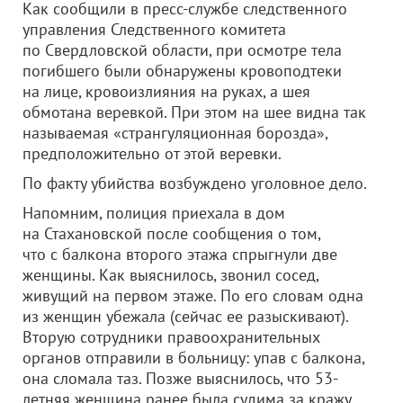
Как сообщили в пресс-службе следственного
управления Следственного комитета
по Свердловской области, при осмотре тела
погибшего были обнаружены кровоподтеки
на лице, кровоизлияния на руках, а шея
обмотана веревкой. При этом на шее видна так
называемая «странгуляционная борозда»,
предположительно от этой веревки.
По факту убийства возбуждено уголовное дело.
Напомним, полиция приехала в дом
на Стахановской после сообщения о том,
что с балкона второго этажа спрыгнули две
женщины. Как выяснилось, звонил сосед,
живущий на первом этаже. По его словам одна
из женщин убежала (сейчас ее разыскивают).
Вторую сотрудники правоохранительных
органов отправили в больницу: упав с балкона,
она сломала таз. Позже выяснилось, что 53-
летняя женщина ранее была судима за кражу.