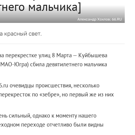
тнего мальчика]
Александр Хохлов; 66.RU
а красный свет.
на перекрестке улиц 8 Марта — Куйбышева
ХМАО-Югра) сбила девятилетнего мальчика
6.ru очевидцы происшествия, несколько
перекресток по «зебре», но первый же из них
чень сильный, однако к моменту нашего
еходном переходе отчетливо были видны