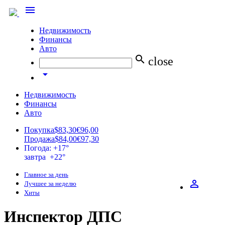
menu
Недвижимость
Финансы
Авто
search
close
arrow_drop_down
Недвижимость
Финансы
Авто
Покупка
$83,30
€96,00
Продажа
$84,00
€97,30
Погода: +17°
завтра +22°
Главное за день
perm_identity
Лучшее за неделю
Хиты
Инспектор ДПС