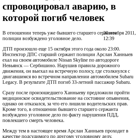
спровоцировал аварию, в
которой погиб человек
В отношении теперь уже бывшего старшего сержанта
20 ноября 2011,
полиции возбуждено уголовное дело.
12:39
ДТП произошло еще 15 октября этого года около 23:00.
Инспектор ДПС старший сержант полиции Арслан Ханныев
ехал на своем автомобиле Nissan Skyline по автодороге
Невьянск — Сербишино. Нарушив правила дорожного
движения, он выехал на встречную полосу, где столкнулся с
двигавшимся во встречном направлении автомобилем Subaru
Legacy. В результате ДТП погиб
33-летний
пассажир Subaru.
Сразу после произошедшего Ханныеву предложили пройти
медицинское освидетельствование на состояние опьянения,
однако он отказался, за что его лишили водительских прав.
Кроме того, в отношении бывшего старшего сержанта
возбуждено уголовное дело по факту нарушения ПДД,
повлекшего смерть человека.
Между тем в настоящее время Арслан Ханныев проходит в
качестве подсудимого по другому уголовному делу,