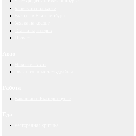
Автокредиты в Екатеринбурге
Банкоматы на карте
Вклады в Екатеринбурге
Заявка на кредит
Статьи партнеров
Прочее
Авто
Новости. Авто
Эксклюзивные тест-драйвы
Работа
Вакансии в Екатеринбурге
Еда
Ресторанная критика