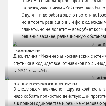
Причем в прямом эфире: прототип космиче
нагрузку, участникам «Хайтека» надо было 
С нуля — и до работающего прототипа. Гово
мониторить радиационный фон: однажды че
планеты, но не долетит — всех убьет косм
решения заранее, радиационную обстановк
Прототип спутника
Дисциплина «Инженерия космических систем» 
спутника в ход идет все: от навыков по 3D-мо
DIN934 сталь А4».
«Начинка» прототипа космического спутника
В следующем павильоне — другая крайность: з
надо собрать полностью действующий прототип
а в полном одиночестве и режиме «Человек-о