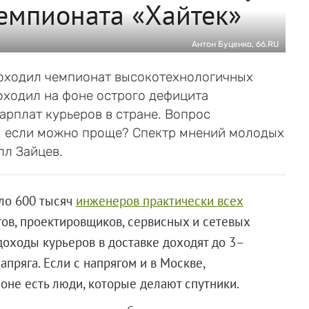
емпионата «Хайтек»
Антон Буценко, 66.RU
роходил чемпионат высокотехнологичных
оходил на фоне острого дефицита
арплат курьеров в стране. Вопрос
я, если можно проще? Спектр мнений молодых
лл Зайцев.
оло 600 тысяч
инженеров практически всех
гов, проектировщиков, сервисных и сетевых
доходы курьеров в доставке доходят до 3–
апряга. Если с напрягом и в Москве,
фоне есть люди, которые делают спутники.