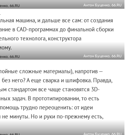
Антон Буценко, 66.RU
.
льная машина, и дальше все сам: от создания
ание в CAD-программах до финальной сборки
ельного технолога, конструктора
мому.
Антон Буценко, 66.RU
слойные сложные материалы), напротив —
а без него? А еще сварка и шлифовка. Правда,
ым стандартом все чаще становятся 3D-
ных задач. В прототипировании, то есть
 помощь трудно переоценить: от идеи
 не минуты. Но и руки по-прежнему есть,
Антон Буценко, 66.RU