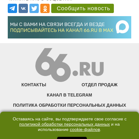
Сообщить новость
КОНТАКТЫ
ОТДЕЛ ПРОДАЖ
КАНАЛ В TELEGRAM
ПОЛИТИКА ОБРАБОТКИ ПЕРСОНАЛЬНЫХ ДАННЫХ
COOKIE
Оставаясь на сайте, вы подтверждаете свое согласие с
политикой обработки персональных данных
и на
использование
cookie-файлов
.
©2007—2025 66.RU. Воспроизведение, сообщение, доведение до всеобщего
сведения размещенных на сайте 66.RU материалов и их элементов без согласия
правообладателя запрещено. Сетевое издание «Современный портал