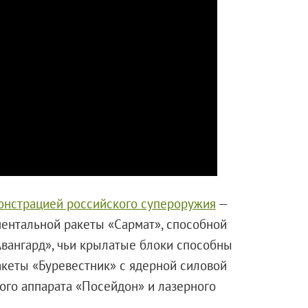
онстрацией российского супероружия
—
ентальной ракеты «Сармат», способной
Авангард», чьи крылатые блоки способны
акеты «Буревестник» с ядерной силовой
ного аппарата «Посейдон» и лазерного