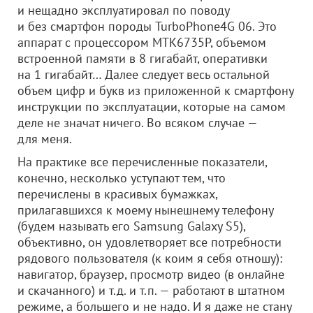
и нещадно эксплуатировал по поводу
и без смартфон породы TurboPhone4G 06. Это
аппарат с процессором MTK6735P, объемом
встроенной памяти в 8 гигабайт, оперативки
на 1 гигабайт… Далее следует весь остальной
объем цифр и букв из приложенной к смартфону
инструкции по эксплуатации, которые на самом
деле не значат ничего. Во всяком случае —
для меня.
На практике все перечисленные показатели,
конечно, несколько уступают тем, что
перечислены в красивых бумажках,
прилагавшихся к моему нынешнему телефону
(будем называть его Samsung Galaxy S5),
объективно, он удовлетворяет все потребности
рядового пользователя (к коим я себя отношу):
навигатор, браузер, просмотр видео (в онлайне
и скачанного) и т.д. и т.п. — работают в штатном
режиме, а большего и не надо. И я даже не стану