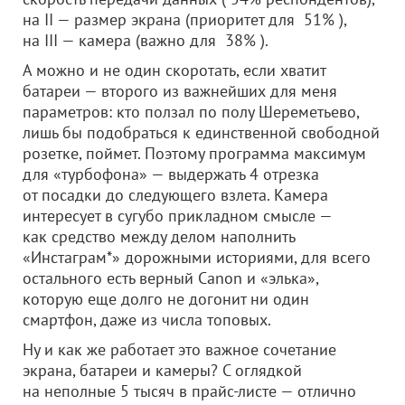
на II — размер экрана (приоритет для 51% ),
на III — камера (важно для 38% ).
А можно и не один скоротать, если хватит
батареи — второго из важнейших для меня
параметров: кто ползал по полу Шереметьево,
лишь бы подобраться к единственной свободной
розетке, поймет. Поэтому программа максимум
для «турбофона» — выдержать 4 отрезка
от посадки до следующего взлета. Камера
интересует в сугубо прикладном смысле —
как средство между делом наполнить
«Инстаграм*» дорожными историями, для всего
остального есть верный Canon и «элька»,
которую еще долго не догонит ни один
смартфон, даже из числа топовых.
Ну и как же работает это важное сочетание
экрана, батареи и камеры? С оглядкой
на неполные 5 тысяч в прайс-листе — отлично