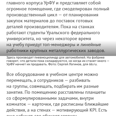
главного корпуса УрФУ и представляет собой
огромное помещение, где смоделирован полный
производственный цикл — от планирования
закупок материалов до поставок готовых
деталей производителям. Пока на станках
работают студенты Уральского федерального
университета, но через некоторое время
на учебу приедут топ-менеджеры и линейные
работники крупных металлургических заводов.
Здесь производят пневмоцилиндр для автомобилей. На фабрике
говорят, что детали пока складируются, но когда их станет много —
УрФУ начнет их продавать. Фото: Сергей Логинов, для 66.ru.
Все оборудование в учебном центре можно
перемещать, а сотрудников — разбивать
на группы, совмещать, подбирать им разные
занятия. По помещению расставлены планшеты
со сформулированными задачами, внутри
комнаток — карточки, где расписаны ближайшие
действия, а на стенах — мотивирующий KPI. Есть
еще кабинет, где обучают сервису