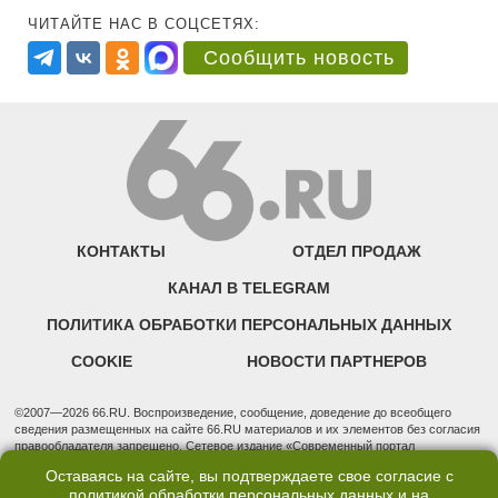
ЧИТАЙТЕ НАС В СОЦСЕТЯХ:
Сообщить новость
КОНТАКТЫ
ОТДЕЛ ПРОДАЖ
КАНАЛ В TELEGRAM
ПОЛИТИКА ОБРАБОТКИ ПЕРСОНАЛЬНЫХ ДАННЫХ
COOKIE
НОВОСТИ ПАРТНЕРОВ
©2007—2026 66.RU. Воспроизведение, сообщение, доведение до всеобщего
сведения размещенных на сайте 66.RU материалов и их элементов без согласия
правообладателя запрещено. Сетевое издание «Современный портал
Екатеринбурга — «66.ru» (18+) зарегистрировано Федеральной службой по
Оставаясь на сайте, вы подтверждаете свое согласие с
надзору в сфере связи, информационных технологий и массовых коммуникаций
политикой обработки персональных данных
и на
(Роскомнадзор). Регистрационный номер ЭЛ № ФС 77 - 76634 от 02.09.2019