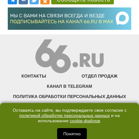
КОНТАКТЫ
ОТДЕЛ ПРОДАЖ
КАНАЛ В TELEGRAM
ПОЛИТИКА ОБРАБОТКИ ПЕРСОНАЛЬНЫХ ДАННЫХ
COOKIE
Оставаясь на сайте, вы подтверждаете свое согласие с
политикой обработки персональных данных
и на
использование
cookie-файлов
.
©2007—2025 66.RU. Воспроизведение, сообщение, доведение до всеобщего
сведения размещенных на сайте 66.RU материалов и их элементов без согласия
правообладателя запрещено. Сетевое издание «Современный портал
Понятно
Екатеринбурга — «66.ru» (18+) зарегистрировано Федеральной службой по