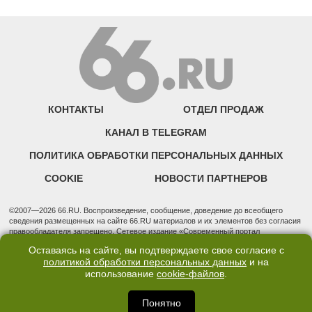
КОНТАКТЫ
ОТДЕЛ ПРОДАЖ
КАНАЛ В TELEGRAM
ПОЛИТИКА ОБРАБОТКИ ПЕРСОНАЛЬНЫХ ДАННЫХ
COOKIE
НОВОСТИ ПАРТНЕРОВ
©2007—2026 66.RU. Воспроизведение, сообщение, доведение до всеобщего
сведения размещенных на сайте 66.RU материалов и их элементов без согласия
правообладателя запрещено. Сетевое издание «Современный портал
Екатеринбурга — «66.ru» (18+) зарегистрировано Федеральной службой по
Оставаясь на сайте, вы подтверждаете свое согласие с
надзору в сфере связи, информационных технологий и массовых коммуникаций
политикой обработки персональных данных
и на
(Роскомнадзор). Регистрационный номер ЭЛ № ФС 77 - 76634 от 02.09.2019
использование
cookie-файлов
.
Учредитель: Общество с ограниченной ответственностью "66.ру". Юридический
адрес: 620014, Свердловская обл., г. Екатеринбург, ул. Бориса Ельцина, строение
3, оф. 7015 Фактический адрес редакции и отдела продаж: 620014, Свердловская
Понятно
обл., г. Екатеринбург, ул. Бориса Ельцина, д. 3, оф. 7015, +7 (343) 288-50-66