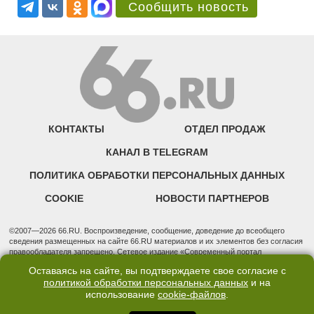
Сообщить новость
КОНТАКТЫ
ОТДЕЛ ПРОДАЖ
КАНАЛ В TELEGRAM
ПОЛИТИКА ОБРАБОТКИ ПЕРСОНАЛЬНЫХ ДАННЫХ
COOKIE
НОВОСТИ ПАРТНЕРОВ
©2007—2026 66.RU. Воспроизведение, сообщение, доведение до всеобщего
сведения размещенных на сайте 66.RU материалов и их элементов без согласия
правообладателя запрещено. Сетевое издание «Современный портал
Екатеринбурга — «66.ru» (18+) зарегистрировано Федеральной службой по
Оставаясь на сайте, вы подтверждаете свое согласие с
надзору в сфере связи, информационных технологий и массовых коммуникаций
политикой обработки персональных данных
и на
(Роскомнадзор). Регистрационный номер ЭЛ № ФС 77 - 76634 от 02.09.2019
использование
cookie-файлов
.
Учредитель: Общество с ограниченной ответственностью "66.ру". Юридический
адрес: 620014, Свердловская обл., г. Екатеринбург, ул. Бориса Ельцина, строение