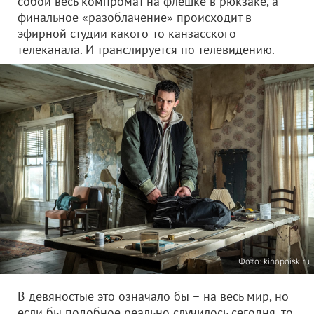
собой весь компромат на флешке в рюкзаке, а
финальное «разоблачение» происходит в
эфирной студии какого-то канзасского
телеканала. И транслируется по телевидению.
Фото: kinopoisk.ru
В девяностые это означало бы – на весь мир, но
если бы подобное реально случилось сегодня, то