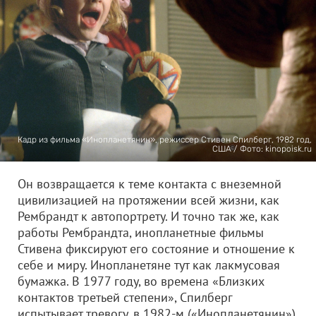
Кадр из фильма «Инопланетянин», режиссер Стивен Спилберг, 1982 год,
США / Фото: kinopoisk.ru
Он возвращается к теме контакта с внеземной
цивилизацией на протяжении всей жизни, как
Рембрандт к автопортрету. И точно так же, как
работы Рембрандта, инопланетные фильмы
Стивена фиксируют его состояние и отношение к
себе и миру. Инопланетяне тут как лакмусовая
бумажка. В 1977 году, во времена «Близких
контактов третьей степени», Спилберг
испытывает тревогу, в 1982-м («Инопланетянин»)