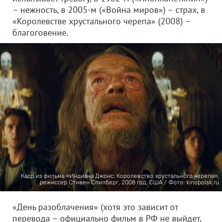
– нежность, в 2005-м («Война миров») – страх, в
«Королевстве хрустального черепа» (2008) –
благоговение.
Кадр из фильма «Индиана Джонс: Королевство хрустального черепа»,
режиссер Стивен Спилберг, 2008 год, США / Фото: kinopoisk.ru
«День разоблачения» (хотя это зависит от
перевода – официально фильм в РФ не выйдет,