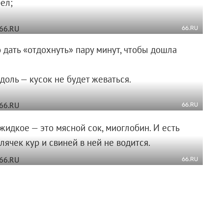
ел;
66.RU
о дать «отдохнуть» пару минут, чтобы дошла
доль — кусок не будет жеваться.
66.RU
жидкое — это мясной сок, миоглобин. И есть
ячек кур и свиней в ней не водится.
66.RU