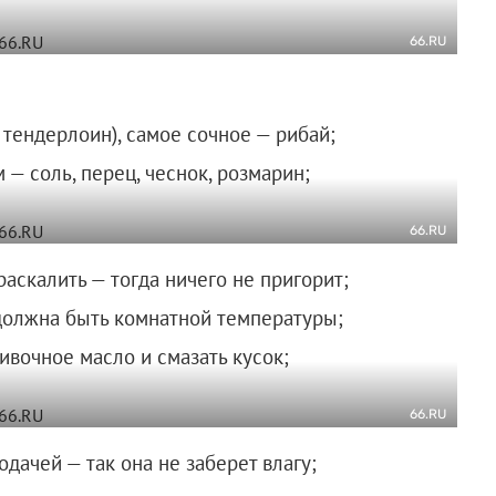
66.RU
 тендерлоин), самое сочное — рибай;
 — соль, перец, чеснок, розмарин;
66.RU
аскалить — тогда ничего не пригорит;
должна быть комнатной температуры;
ивочное масло и смазать кусок;
66.RU
дачей — так она не заберет влагу;