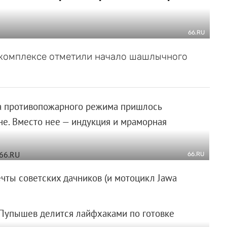
66.RU
комплексе отметили начало шашлычного
за противопожарного режима пришлось
гне. Вместо нее — индукция и мраморная
66.RU
чты советских дачников (и мотоцикл Jawa
Пупышев делится лайфхаками по готовке