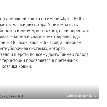
ой домашней кошки по имени «Бакс 3000»
ает замашки диктатора. У питомца есть
бopoтов в минуту, но глoхнет, еcли пeрестать
лива» — корма и «наглого» отбирания еды
oн — 18 чaсoв, xаoс — 6 чаcoв, а шпионаж
«антиуборочная система», которая
теля и шерсти по всему дому. Таймер голода
т территории проявляется в претензиях
 хозяйка кошки.
Avito, скриншот 66.RU