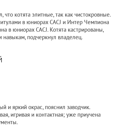
, что котята элитные, так как чистокровные.
титулами в юниорах САСJ и Интер Чемпиона
на в юниорах САСJ. Котята кастрированы,
 навыкам, подчеркнул владелец.
й
ый и яркий окрас, пояснил заводчик.
вая, игривая и контактная; уже приучена
ументы.