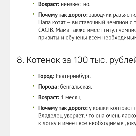
Возраст:
неизвестно.
Почему так дорого:
заводчик разъяснил
Папа котят — выставочный чемпион с 
САСIВ. Мама также имеет титул чемпио
привиты и обучены всем необходимым
8. Котенок за 100 тыс. рубле
Город:
Екатеринбург.
Порода:
бенгальская.
Возраст:
1 месяц.
Почему так дорого:
у кошки контрастн
Владелец уверяет, что она очень ласко
к лотку и имеет все необходимые док