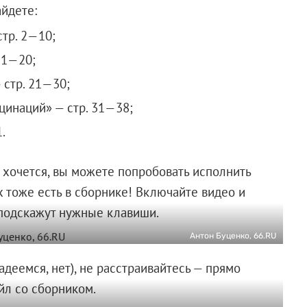
айдете:
стр. 2—10;
11—20;
 стр. 21—30;
цинаций» — стр. 31—38;
.
 и хочется, вы можете попробовать исполнить
 тоже есть в сборнике! Включайте видео и
 подскажут нужные клавиши.
Антон Буценко, 66.RU
адеемся, нет), не расстраивайтесь — прямо
йл со сборником.