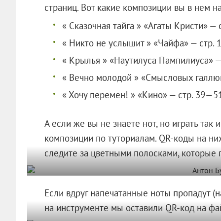
страниц. Вот какие композиции вы в нем н
« Сказочная тайга » «Агаты Кристи» — 
« Никто не услышит » «Чайфа» — стр. 
« Крылья » «Наутилуса Пампилиуса» —
« Вечно молодой » «Смысловых галлю
« Хочу перемен! » «Кино» — стр. 39—51
А если же вы не знаете нот, но играть так
композиции по туториалам. QR-коды на них
следите за цветными полосками, которые
Если вдруг напечатанные ноты пропадут (н
на инструменте мы оставили QR-код на фа