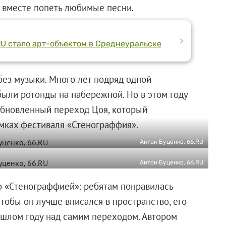
 вместе попеть любимые песни.
>
RU стало арт-объектом в Среднеуральске
без музыки. Много лет подряд одной
ыли ротонды на набережной. Но в этом году
обновленный переход Цоя, который
мках фестиваля «Стенограффия».
Антон Буценко, 66.RU
Антон Буценко, 66.RU
о «Стенограффией»: ребятам понравилась
тобы он лучше вписался в пространство, его
ошлом году над самим переходом. Автором