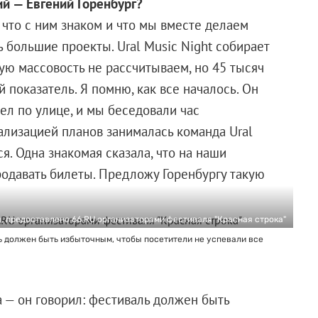
й — Евгений Горенбург?
, что с ним знаком и что мы вместе делаем
ь большие проекты. Ural Music Night собирает
кую массовость не рассчитываем, но 45 тысяч
 показатель. Я помню, как все началось. Он
шел по улице, и мы беседовали час
еализацией планов занималась команда Ural
ся. Одна знакомая сказала, что на наши
одавать билеты. Предложу Горенбургу такую
, предоставлено 66.RU организаторами фестиваля "Красная строка"
ь должен быть избыточным, чтобы посетители не успевали все
 — он говорил: фестиваль должен быть