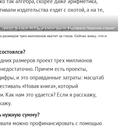
ко так алгебра, скорее даже арифметика,
вали издательства ездят с охотой, а на те,
предоставлено 66.RU организаторами фестиваля "Красная строка"
х размеров трех миллионов хватит за глаза. Сейчас вижу, что и
состоялся?
редних размеров проект трех миллионов
— недостаточно. Причем есть проекты,
цифры, и это оправданные затраты: масштаб
естиваль «Новая книга», который
. Как нам это удается? Если я расскажу,
кажу.
ть нужную сумму?
иваля можно профинансировать с помощью