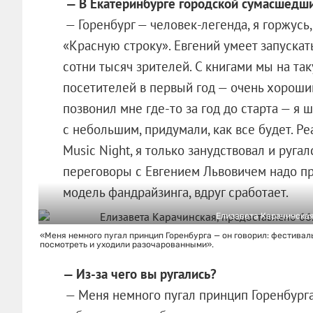
— В Екатеринбурге городской сумасшедши
— Горенбург — человек-легенда, я горжусь
«Красную строку». Евгений умеет запускат
сотни тысяч зрителей. С книгами мы на та
посетителей в первый год — очень хороший
позвонил мне где-то за год до старта — я 
с небольшим, придумали, как все будет. Р
Music Night, я только занудствовал и ругал
переговоры с Евгением Львовичем надо пр
модель фандрайзинга, вдруг сработает.
Елизавета Карачинская
«Меня немного пугал принцип Горенбурга — он говорил: фестивал
посмотреть и уходили разочарованными».
— Из-за чего вы ругались?
— Меня немного пугал принцип Горенбурга