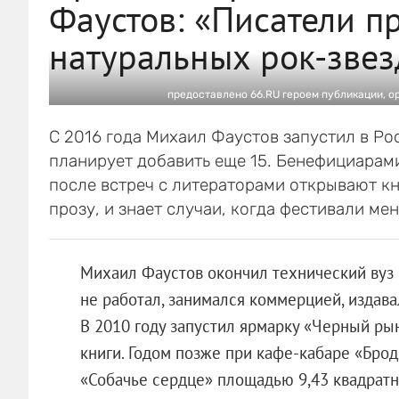
Фаустов: «Писатели п
натуральных рок-звез
предоставлено 66.RU героем публикации, о
С 2016 года Михаил Фаустов запустил в Ро
планирует добавить еще 15. Бенефициарами
после встреч с литераторами открывают к
прозу, и знает случаи, когда фестивали м
Михаил Фаустов окончил технический вуз 
не работал, занимался коммерцией, издав
В 2010 году запустил ярмарку «Черный рын
книги. Годом позже при кафе-кабаре «Бро
«Собачье сердце» площадью 9,43 квадратн