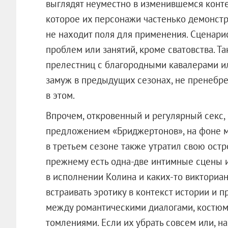
выглядят неуместно в изменившемся конте
которое их персонажи частенько демонст
не находит поля для применения. Сценари
проблем или занятий, кроме сватовства. Т
прелестниц с благородными кавалерами ил
замуж в предыдущих сезонах, не пренебр
в этом.
Впрочем, откровенный и регулярный секс
предложением «Бриджертонов», на фоне м
в третьем сезоне также утратил свою остр
прежнему есть одна-две интимные сцены 
в исполнении Колина и каких-то викториан
встраивать эротику в контекст истории и 
между романтическими диалогами, костю
томлениями. Если их убрать совсем или, на