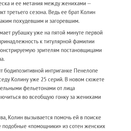
еска и ее метания между женихами —
т третьего сезона. Ведь ее брат Колин
таким похудевшим и загоревшим.
мает рубашку уже на пятой минуте первой
 принадлежность к титулярной фамилии
монстрируемую зрителям постановщицами
а.
т бодипозитивной интриганке Пенелопе
седу Колину уже 25 серий. В новом сюжете
тельными фельетонами от лица
ючиться во всеобщую гонку за женихами
а, Колин вызывается помочь ей в поиске
гие подобные «помощники» из сотен женских