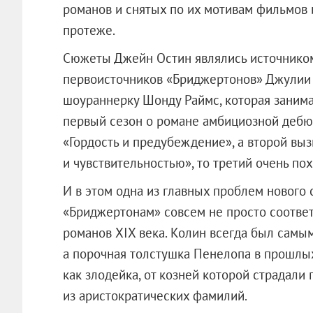
романов и снятых по их мотивам фильмов 
протеже.
Сюжеты Джейн Остин являлись источником
первоисточников «Бриджертонов» Джулии
шоураннерку Шонду Раймс, которая занимае
первый сезон о романе амбициозной дебю
«Гордость и предубеждение», а второй вы
и чувствительностью», то третий очень по
И в этом одна из главных проблем нового 
«Бриджертонам» совсем не просто соответ
романов XIX века. Колин всегда был самы
а порочная толстушка Пенелопа в прошлых
как злодейка, от козней которой страдал
из аристократических фамилий.