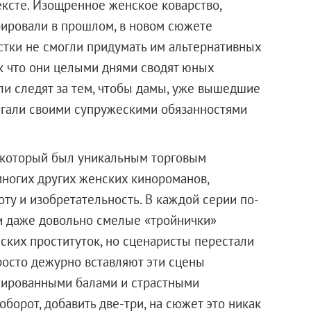
ксте. Изощренное женское коварство,
рировали в прошлом, в новом сюжете
стки не смогли придумать им альтернативных
ак что они целыми днями сводят юных
и следят за тем, чтобы дамы, уже вышедшие
егали своими супружескими обязанностями
, который был уникальным торговым
ногих других женских кинороманов,
оту и изобретательность. В каждой серии по-
и даже довольно смелые «тройнички»
ских проституток, но сценаристы перестали
просто дежурно вставляют эти сцены
мированными балами и страстными
оборот, добавить две-три, на сюжет это никак