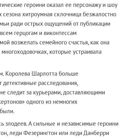
ические героини оказал ее персонажу и шоу
х сезона хитроумная склочница безжалостно
емьи ради острых ощущений от публикации
 всем герцогам и виконтессам
амой возжелать семейного счастья, как она
х многоходовочках, которые устраивала
м. Королева Шарлотта больше
т детективные расследования,
не следит за курьерами, доставляющими
жертонов» одного из немногих
были.
сь злодеев. А сильные и независимые героини
он, леди Фезерингтон или леди Данберри