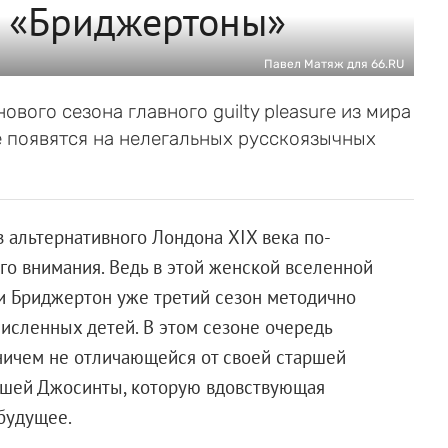
 «Бриджертоны»
Павел Матяж для 66.RU
вого сезона главного guilty pleasure из мира
 появятся на нелегальных русскоязычных
 альтернативного Лондона XIX века по-
о внимания. Ведь в этой женской вселенной
ди Бриджертон уже третий сезон методично
численных детей. В этом сезоне очередь
ничем не отличающейся от своей старшей
дшей Джосинты, которую вдовствующая
будущее.