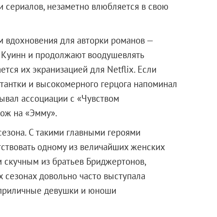
и сериалов, незаметно влюбляется в свою
 вдохновения для авторки романов —
 Куинн и продолжают воодушевлять
тся их экранизацией для Netflix. Если
тантки и высокомерного герцога напоминал
зывал ассоциации с «Чувством
хож на «Эмму».
сезона. С такими главными героями
ствовать одному из величайших женских
м скучным из братьев Бриджертонов,
 сезонах довольно часто выступала
и приличные девушки и юноши