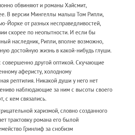
ционно обвиняют и романы Хайсмит,
ее. В версии Мингеллы малыш Том Рипли,
ью-Йорке от разных несправедливостей,
ии скорее по неопытности. И если бы
ный наследник, Рипли, вполне возможно,
ную достойную жизнь в какой-нибудь глуши.
с совершенно другой оптикой. Скучающие
енному аферисту, холодному
тная рептилия. Никакой души у него нет
 лениво наблюдающие за ним с высоты своего
, с кем связались.
отрицательной харизмой, словно созданного
ает трактовку романа его былой
емейство Гринлиф за снобизм