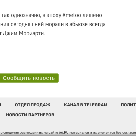
е так однозначно, в эпоху #metoo лишено
рения сегодняшней морали в абьюзе всегда
ет Джим Мориарти.
Сообщить новость
Ы
ОТДЕЛ ПРОДАЖ
КАНАЛ В TELEGRAM
ПОЛИТ
НОВОСТИ ПАРТНЕРОВ
о сведения размещенных на сайте 66.RU материалов и их элементов без соглас