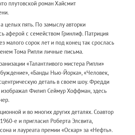
что плутовской роман Хайсмит
ени.
 а целых пять. По замыслу авторки
сь аферой с семейством Гринлиф. Патриция
з малого сорок лет и под конец так срослась
менем Тома Рипли личные письма.
ранизации «Талантливого мистера Рипли»
обуждение», «Банды Нью-Йорка», «Человек,
ксцентрическую деталь в своем шоу. Фредди
ы изображал Филип Сеймур Хоффман, здесь
нер.
ционной и во многих других деталях. Соавтор
1960-е и пригласил Роберта Элсвита,
сона и лауреата премии «Оскар» за «Нефть».