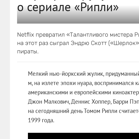
о сериале «Рипли»
Netflix превратил «Талантливого мистера 
на этот раз сыграл Эндрю Скотт («Шерлок»
пираты.
Мелкий нью-йоркский жулик, придуманный
м, на излете эпохи нуара, воспринимался 
американскими и европейскими киноактера
Джон Малкович, Деннис Хоппер, Барри Пэ
на сегодняшний день Томом Рипли считае
1999 года.