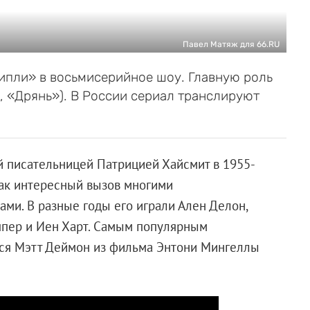
Павел Матяж для 66.RU
Рипли» в восьмисерийное шоу. Главную роль
, «Дрянь»). В России сериал транслируют
 писательницей Патрицией Хайсмит в 1955-
как интересный вызов многими
ми. В разные годы его играли Ален Делон,
ппер и Иен Харт. Самым популярным
тся Мэтт Деймон из фильма Энтони Мингеллы