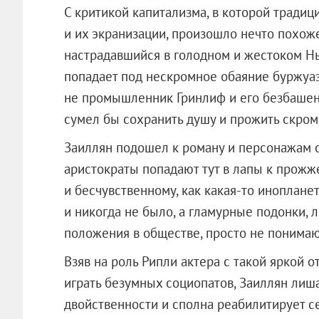
С критикой капитализма, в которой тради
и их экранизации, произошло нечто похож
настрадавшийся в голодном и жестоком Н
попадает под нескромное обаяние буржуаз
не промышленник Гринлиф и его безбашен
сумел бы сохранить душу и прожить скром
Заиллян подошел к роману и персонажам 
аристократы попадают тут в лапы к прожж
и бесчувственному, как какая-то иноплане
и никогда не было, а гламурные подонки,
положения в обществе, просто не понимают
Взяв на роль Рипли актера с такой яркой 
играть безумных социопатов, Заиллян лиш
двойственности и сполна реабилитирует с