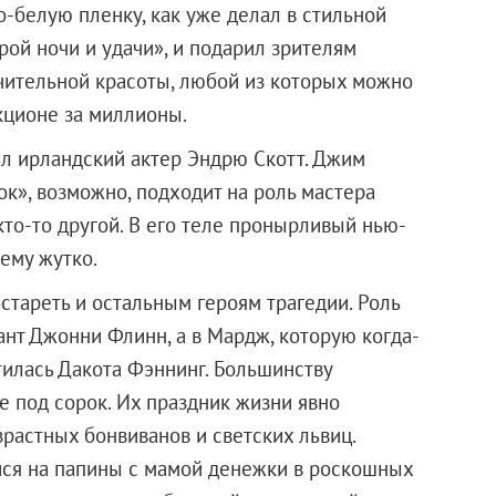
но-белую пленку, как уже делал в стильной
ой ночи и удачи», и подарил зрителям
чительной красоты, любой из которых можно
укционе за миллионы.
л ирландский актер Эндрю Скотт. Джим
к», возможно, подходит на роль мастера
то-то другой. В его теле пронырливый нью-
ему жутко.
остареть и остальным героям трагедии. Роль
нт Джонни Флинн, а в Мардж, которую когда-
тилась Дакота Фэннинг. Большинству
е под сорок. Их праздник жизни явно
зрастных бонвиванов и светских львиц.
ся на папины с мамой денежки в роскошных