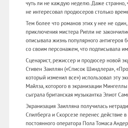
чуть ли не каждую неделю. Даже странно, 
не интересовал продюсеров столько врем
Тем более что романов этих у нее не один,
приключения мистера Рипли не закончили
описывала жизнь популярного антигероя бе
со своим персонажем, что подписывала и
Сценарист, режиссер и продюсер новой эк
Стивен Заиллян («Список Шиндлера», «Пр
который изменил все») использовал эту э
Майлза, которого в экранизации Мингелл
сыграла британская музыкантка Элиот Сам
Экранизация Заилляна получилась нетради
Спилберга и Скорсезе перенес действие в 
постоянного оператора Пола Томаса Андер