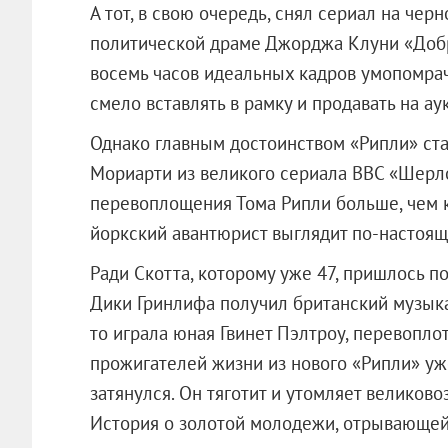
А тот, в свою очередь, снял сериал на чер
политической драме Джорджа Клуни «Добр
восемь часов идеальных кадров умопомра
смело вставлять в рамку и продавать на а
Однако главным достоинством «Рипли» ста
Мориарти из великого сериала BBC «Шерло
перевоплощения Тома Рипли больше, чем к
йоркский авантюрист выглядит по-настоящ
Ради Скотта, которому уже 47, пришлось п
Дики Гринлифа получил британский музыка
то играла юная Гвинет Пэлтроу, перевопло
прожигателей жизни из нового «Рипли» уж
затянулся. Он тяготит и утомляет великово
История о золотой молодежи, отрывающей