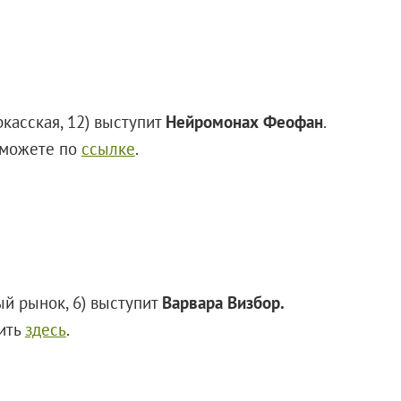
ркасская, 12) выступит
Нейромонах Феофан
.
 можете по
ссылке
.
ый рынок, 6) выступит
Варвара Визбор.
пить
здесь
.