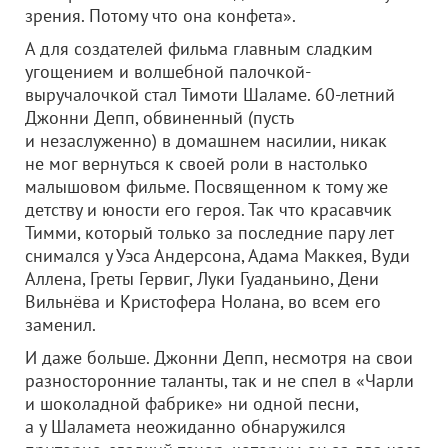
зрения. Потому что она конфета».
А для создателей фильма главным сладким
угощением и волшебной палочкой-
выручалочкой стал Тимоти Шаламе. 60-летний
Джонни Депп, обвиненный (пусть
и незаслуженно) в домашнем насилии, никак
не мог вернуться к своей роли в настолько
малышовом фильме. Посвященном к тому же
детству и юности его героя. Так что красавчик
Тимми, который только за последние пару лет
снимался у Уэса Андерсона, Адама Маккея, Вуди
Аллена, Греты Гервиг, Луки Гуаданьино, Дени
Вильнёва и Кристофера Нолана, во всем его
заменил.
И даже больше. Джонни Депп, несмотря на свои
разносторонние таланты, так и не спел в «Чарли
и шоколадной фабрике» ни одной песни,
а у Шаламета неожиданно обнаружился