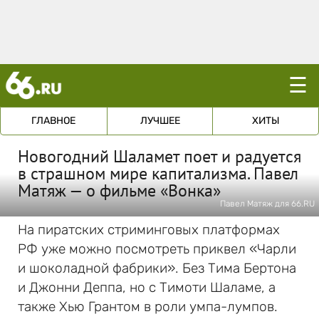
☰
ГЛАВНОЕ
ЛУЧШЕЕ
ХИТЫ
Новогодний Шаламет поет и радуется
в страшном мире капитализма. Павел
Матяж — о фильме «Вонка»
Павел Матяж для 66.RU
На пиратских стриминговых платформах
РФ уже можно посмотреть приквел «Чарли
и шоколадной фабрики». Без Тима Бертона
и Джонни Деппа, но с Тимоти Шаламе, а
также Хью Грантом в роли умпа-лумпов.