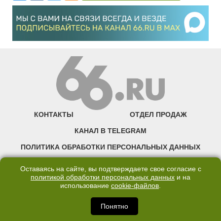
КОНТАКТЫ
ОТДЕЛ ПРОДАЖ
КАНАЛ В TELEGRAM
ПОЛИТИКА ОБРАБОТКИ ПЕРСОНАЛЬНЫХ ДАННЫХ
COOKIE
Оставаясь на сайте, вы подтверждаете свое согласие с
политикой обработки персональных данных
и на
использование
cookie-файлов
.
©2007—2025 66.RU. Воспроизведение, сообщение, доведение до всеобщего
сведения размещенных на сайте 66.RU материалов и их элементов без согласия
правообладателя запрещено. Сетевое издание «Современный портал
Понятно
Екатеринбурга — «66.ru» (18+) зарегистрировано Федеральной службой по
надзору в сфере связи, информационных технологий и массовых коммуникаций