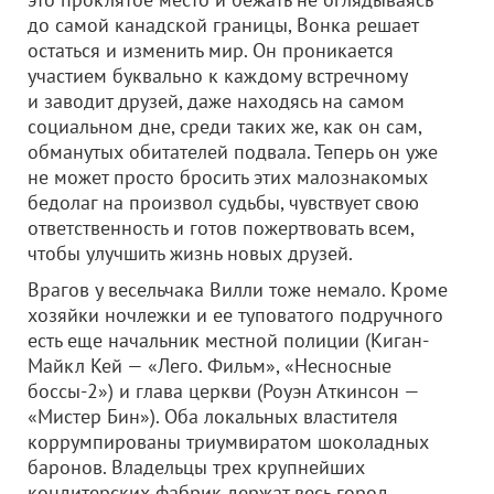
до самой канадской границы, Вонка решает
остаться и изменить мир. Он проникается
участием буквально к каждому встречному
и заводит друзей, даже находясь на самом
социальном дне, среди таких же, как он сам,
обманутых обитателей подвала. Теперь он уже
не может просто бросить этих малознакомых
бедолаг на произвол судьбы, чувствует свою
ответственность и готов пожертвовать всем,
чтобы улучшить жизнь новых друзей.
Врагов у весельчака Вилли тоже немало. Кроме
хозяйки ночлежки и ее туповатого подручного
есть еще начальник местной полиции (Киган-
Майкл Кей — «Лего. Фильм», «Несносные
боссы-2») и глава церкви (Роуэн Аткинсон —
«Мистер Бин»). Оба локальных властителя
коррумпированы триумвиратом шоколадных
баронов. Владельцы трех крупнейших
кондитерских фабрик держат весь город