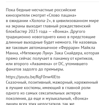
Пока бедные-несчастные российские
кинозрители смотрят «Слово пацана»
в ожидании «Холопа-2», в цивилизованном мире
на экраны выходит главный рождественский
блокбастер 2023 года — «Вонка». Другого
традиционно новогоднего кино в предстоящие
длинные выходные будет немного. Не назовешь
же таковым автоманьячное «Феррари» Майкла
Манна, «Мятежную Луну» Зака Снайдера, которая
прямо сейчас получает в панамку от критиков,
или второго «Аквамена» от DC, утомившего
фанатов задолго до премьеры.
https://youtu.be/RqF0nw4JEto
Сказочный, позитивный, мажорный, наряженный
в лучшие костюмы, имеющий в главной роли
одного из самых сексапильных актеров
поколения, да еще и музыкальный, «Вонка»
лишен всех этих недостатков, так же