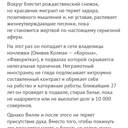
Вокруг блестит рождественский снежок,
но красавчик-мигрант не теряет задора,
позитивного мышления и, не уставая, распевает
жизнеутверждающие песенки, пока
не становится жертвой по-настоящему серьезной
аферы.
На этот раз он попадает в сети владелицы
ночлежки (Оливия Колман — «Корона»,
«Фаворитка»), в подвалах которой скрывается
нелегальная прачечная. Неграмотный
иностранец не глядя подписывает хитроумно
составленный контракт и обрекает себя
на рабство и каторжные работы. Ближайшие 27
лет он проведет в подвале, стирая белье, пока
не надорвется или не выплатит долг в 10 000
соверенов.
Однако Вилли и после этого не теряет
присутствия духа. Вместо того, чтобы покинуть
это проклятое место и бежать не оглядываясь