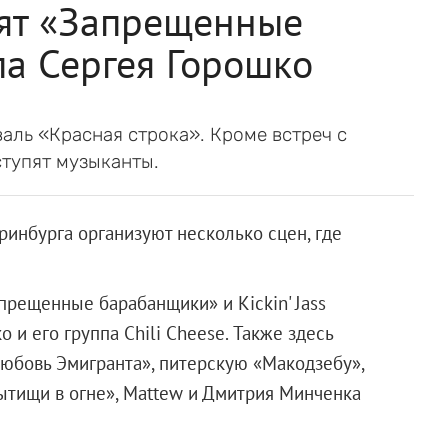
пят «Запрещенные
а Сергея Горошко
валь «Красная строка». Кроме встреч с
ступят музыканты.
ринбурга организуют несколько сцен, где
прещенные барабанщики» и Kickin' Jass
о и его группа Chili Cheese. Также здесь
юбовь Эмигранта», питерскую «Макодзебу»,
ытищи в огне», Mattew и Дмитрия Минченка