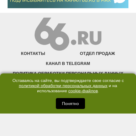
КОНТАКТЫ
ОТДЕЛ ПРОДАЖ
КАНАЛ В TELEGRAM
ПОЛИТИКА ОБРАБОТКИ ПЕРСОНАЛЬНЫХ ДАННЫХ
Оставаясь на сайте, вы подтверждаете свое согласие с
COOKIE
политикой обработки персональных данных
и на
использование
cookie-файлов
.
©2007—2025 66.RU. Воспроизведение, сообщение, доведение до всеобщего
сведения размещенных на сайте 66.RU материалов и их элементов без согласия
Понятно
правообладателя запрещено. Сетевое издание «Современный портал
Екатеринбурга — «66.ru» (18+) зарегистрировано Федеральной службой по
надзору в сфере связи, информационных технологий и массовых коммуникаций
(Роскомнадзор). Регистрационный номер ЭЛ № ФС 77 - 76634 от 02.09.2019
Учредитель: Общество с ограниченной ответственностью "66.ру". Юридический
адрес: 620014, Свердловская обл., г. Екатеринбург, ул. Бориса Ельцина, строение
3, оф. 7015 Фактический адрес редакции и отдела продаж: 620014, Свердловская