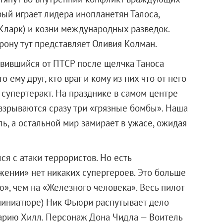
рый играет лидера инопланетян Талоса,
Кларк) и козни международных разведок.
орону тут представляет Оливия Колман.
авившийся от ПТСР после щелчка Таноса
о ему друг, кто враг и кому из них что от него
 супертеракт. На празднике в самом центре
взрываются сразу три «грязные бомбы». Наша
ь, а остальной мир замирает в ужасе, ожидая
я с атаки террористов. Но есть
жении» нет никаких супергероев. Это больше
, чем на «Железного человека». Весь пилот
в миниатюре) Ник Фьюри распутывает дело
 Марию Хилл. Персонаж Дона Чидла — Воитель