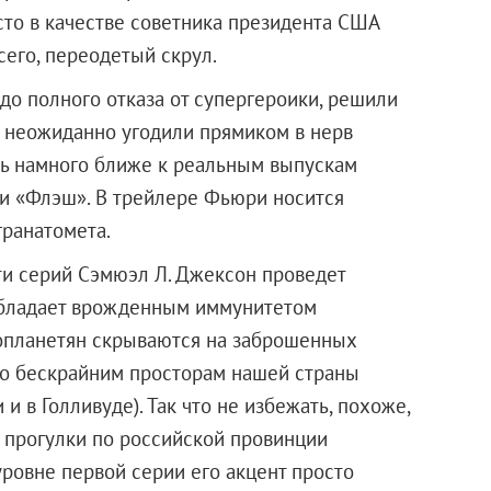
осто в качестве советника президента США
сего, переодетый скрул.
до полного отказа от супергероики, решили
и неожиданно угодили прямиком в нерв
сь намного ближе к реальным выпускам
или «Флэш». В трейлере Фьюри носится
гранатомета.
яти серий Сэмюэл Л. Джексон проведет
е обладает врожденным иммунитетом
опланетян скрываются на заброшенных
по бескрайним просторам нашей страны
и в Голливуде). Так что не избежать, похоже,
прогулки по российской провинции
уровне первой серии его акцент просто