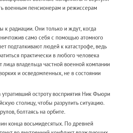
сть военным пенсионерам и режиссерам
ы к радиации. Они только и ждут, когда
 уничтожив само себя с помощью атомного
ет подталкивают людей к катастрофе, ведь
атиться практически в любого человека
от лица владельца частной военной компании
зорких и осведомленных, не в состоянии
а утративший остроту восприятия Ник Фьюри
йскую столицу, чтобы разрулить ситуацию.
рулов, болтаясь на орбите.
лин конца восьмидесятых. По древней
втянут во внутренний конфликт враждующих