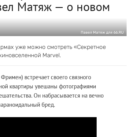
вел Матяж — о новом
Павел Матяж для 66.RU
ормах уже можно смотреть «Секретное
киновселенной Marvel.
 Фримен) встречает своего связного
ивной квартиры увешаны фотографиями
мешательства. Он набрасывается на вечно
параноидальный бред.