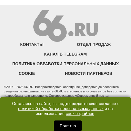
КОНТАКТЫ
ОТДЕЛ ПРОДАЖ
КАНАЛ В TELEGRAM
ПОЛИТИКА ОБРАБОТКИ ПЕРСОНАЛЬНЫХ ДАННЫХ
COOKIE
НОВОСТИ ПАРТНЕРОВ
©2007—2026 66.RU. Воспроизведение, сообщение, доведение до всеобщего
сведения размещенных на сайте 66.RU материалов и их элементов без согласия
правообладателя запрещено. Сетевое издание «Современный портал
Екатеринбурга — «66.ru» (18+) зарегистрировано Федеральной службой по
Оставаясь на сайте, вы подтверждаете свое согласие с
надзору в сфере связи, информационных технологий и массовых коммуникаций
политикой обработки персональных данных
и на
(Роскомнадзор). Регистрационный номер ЭЛ № ФС 77 - 76634 от 02.09.2019
использование
cookie-файлов
.
Учредитель: Общество с ограниченной ответственностью "66.ру". Юридический
адрес: 620014, Свердловская обл., г. Екатеринбург, ул. Бориса Ельцина, строение
3, оф. 7015 Фактический адрес редакции и отдела продаж: 620014, Свердловская
Понятно
обл., г. Екатеринбург, ул. Бориса Ельцина, д. 3, оф. 7015, +7 (343) 288-50-66
info@news.66.ru Главный редактор: Шлыков Дмитрий Владимирович