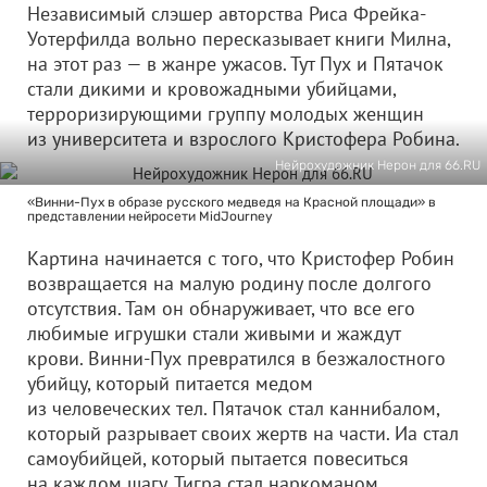
Независимый слэшер авторства Риса Фрейка-
Уотерфилда вольно пересказывает книги Милна,
на этот раз — в жанре ужасов. Тут Пух и Пятачок
стали дикими и кровожадными убийцами,
терроризирующими группу молодых женщин
из университета и взрослого Кристофера Робина.
Нейрохудожник Нерон для 66.RU
«Винни-Пух в образе русского медведя на Красной площади» в
представлении нейросети MidJourney
Картина начинается с того, что Кристофер Робин
возвращается на малую родину после долгого
отсутствия. Там он обнаруживает, что все его
любимые игрушки стали живыми и жаждут
крови. Винни-Пух превратился в безжалостного
убийцу, который питается медом
из человеческих тел. Пятачок стал каннибалом,
который разрывает своих жертв на части. Иа стал
самоубийцей, который пытается повеситься
на каждом шагу. Тигра стал наркоманом,