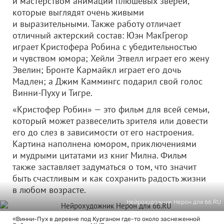
и мастерством анимации плюшевых зверей,
которые выглядят очень живыми
и выразительными. Также работу отличает
отличный актерский состав: Юэн МакГрегор
играет Кристофера Робина с убедительностью
и чувством юмора; Хейли Этвелл играет его жену
Эвелин; Бронте Кармайкл играет его дочь
Мадлен; а Джим Каммингс подарил свой голос
Винни-Пуху и Тигре.
«Кристофер Робин» — это фильм для всей семьи,
который может развеселить зрителя или довести
его до слез в зависимости от его настроения.
Картина наполнена юмором, приключениями
и мудрыми цитатами из книг Милна. Фильм
также заставляет задуматься о том, что значит
быть счастливым и как сохранить радость жизни
в любом возрасте.
Нейрохудожник Нерон для 66.RU
«Винни-Пух в деревне под Курганом где-то около заснеженной